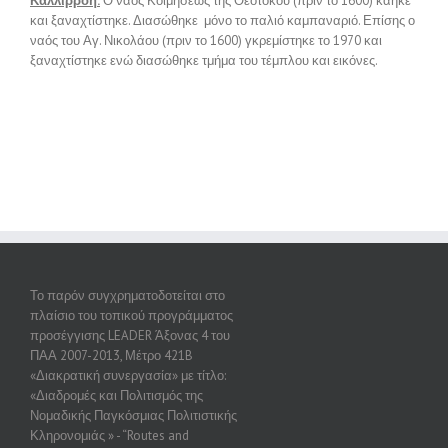
Καλλιρρόη:
Ο ναός Κοιμήσεως της Θεοτόκου (πριν το 1600) κάηκε
και ξαναχτίστηκε. Διασώθηκε μόνο το παλιό καμπαναριό. Επίσης ο
ναός του Αγ. Νικολάου (πριν το 1600) γκρεμίστηκε το 1970 και
ξαναχτίστηκε ενώ διασώθηκε τμήμα του τέμπλου και εικόνες.
Το παρόν συγχρηματοδοτείται στο
πλαίσιο του τοπικού προγράμματος
προσέγγισης LEADER Άξονας 4 του
ΠΑΑ 2007-2013, Μέτρο 421B
«Διακρατική συνεργασία» με τίτλο:
«Διαδρομές και Πολιτισμός της
Νομαδικής Παγκόσμιας Πολιτιστικής
Κληρονομιάς » - “Routes and