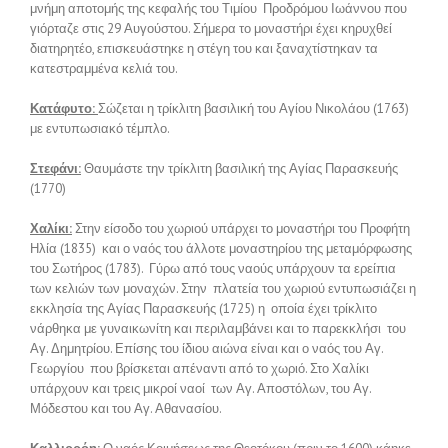
μνήμη αποτομής της κεφαλής του Τιμίου Προδρόμου Ιωάννου που
γιόρταζε στις 29 Αυγούστου. Σήμερα το μοναστήρι έχει κηρυχθεί
διατηρητέο, επισκευάστηκε η στέγη του και ξαναχτίστηκαν τα
κατεστραμμένα κελιά του.
Κατάφυτο:
Σώζεται η τρίκλιτη βασιλική του Αγίου Νικολάου (1763)
με εντυπωσιακό τέμπλο.
Στεφάνι:
Θαυμάστε την τρίκλιτη βασιλική της Αγίας Παρασκευής
(1770)
Χαλίκι:
Στην είσοδο του χωριού υπάρχει το μοναστήρι του Προφήτη
Ηλία (1835) και ο ναός του άλλοτε μοναστηρίου της μεταμόρφωσης
του Σωτήρος (1783). Γύρω από τους ναούς υπάρχουν τα ερείπια
των κελιών των μοναχών. Στην πλατεία του χωριού εντυπωσιάζει η
εκκλησία της Αγίας Παρασκευής (1725) η οποία έχει τρίκλιτο
νάρθηκα με γυναικωνίτη και περιλαμβάνει και το παρεκκλήσι του
Αγ. Δημητρίου. Επίσης του ίδιου αιώνα είναι και ο ναός του Αγ.
Γεωργίου που βρίσκεται απέναντι από το χωριό. Στο Χαλίκι
υπάρχουν και τρεις μικροί ναοί των Αγ. Αποστόλων, του Αγ.
Μόδεστου και του Αγ. Αθανασίου.