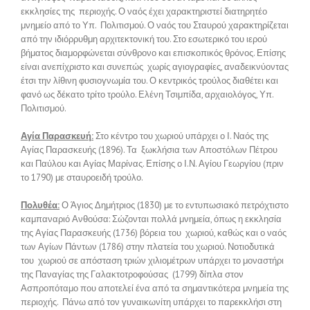
εκκλησίες της περιοχής. Ο ναός έχει χαρακτηριστεί διατηρητέο
μνημείο από το Υπ. Πολιτισμού. Ο ναός του Σταυρού χαρακτηρίζεται
από την ιδιόρρυθμη αρχιτεκτονική του. Στο εσωτερικό του ιερού
βήματος διαμορφώνεται σύνθρονο και επισκοπικός θρόνος. Επίσης
είναι ανεπίχριστο και συνεπώς χωρίς αγιογραφίες, αναδεικνύοντας
έτσι την λίθινη φυσιογνωμία του. Ο κεντρικός τρούλος διαθέτει και
φανό ως δέκατο τρίτο τρούλο. Ελένη Τσιμπίδα, αρχαιολόγος, Υπ.
Πολιτισμού.
Αγία Παρασκευή:
Στο κέντρο του χωριού υπάρχει ο Ι. Ναός της
Αγίας Παρασκευής (1896). Τα ξωκλήσια των Αποστόλων Πέτρου
και Παύλου και Αγίας Μαρίνας. Επίσης ο Ι.Ν. Αγίου Γεωργίου (πριν
το 1790) με σταυροειδή τρούλο.
Πολυθέα:
Ο Άγιος Δημήτριος (1830) με το εντυπωσιακό πετρόχτιστο
καμπαναριό Ανθούσα: Σώζονται πολλά μνημεία, όπως η εκκλησία
της Αγίας Παρασκευής (1736) βόρεια του χωριού, καθώς και ο ναός
των Αγίων Πάντων (1786) στην πλατεία του χωριού. Νοτιοδυτικά
του χωριού σε απόσταση τριών χιλιομέτρων υπάρχει το μοναστήρι
της Παναγίας της Γαλακτοτροφούσας (1799) δίπλα στον
Ασπροπόταμο που αποτελεί ένα από τα σημαντικότερα μνημεία της
περιοχής. Πάνω από τον γυναικωνίτη υπάρχει το παρεκκλήσι στη