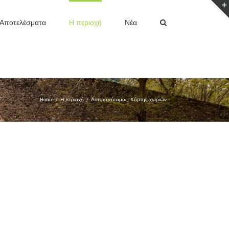
Αποτελέσματα
Η περιοχή
Νέα
Home
/
Η περιοχή
/
Ασπροπόταμος: Χάρτης χωριών