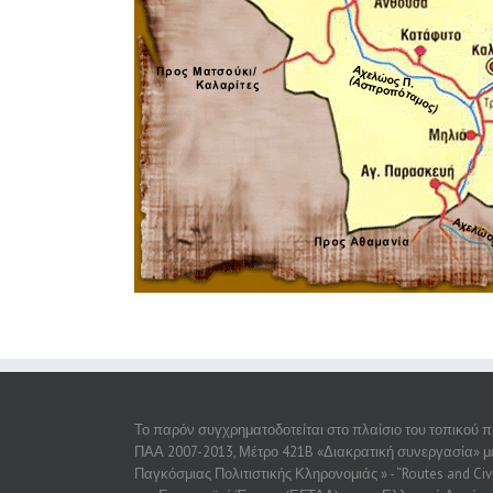
Το παρόν συγχρηματοδοτείται στο πλαίσιο του τοπικού
ΠΑΑ 2007-2013, Μέτρο 421B «Διακρατική συνεργασία» με 
Παγκόσμιας Πολιτιστικής Κληρονομιάς » - “Routes and Civ