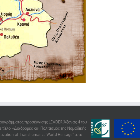
 προγράμματος προσέγγισης LEADER Άξονας 4 του
τίτλο: «Διαδρομές και Πολιτισμός της Νομαδικής
ilization of Transhumance World Heritage” από