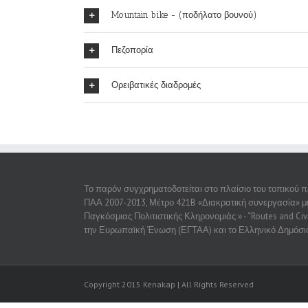
Mountain bike - (ποδήλατο βουνού)
Πεζοπορία
Ορειβατικές διαδρομές
Το παρόν συγχρηματοδοτείται στο πλαίσιο του τοπικού
ΠΑΑ 2007-2013, Μέτρο 421B «Διακρατική συνεργασία» με 
Παγκόσμιας Πολιτιστικής Κληρονομιάς » - “Routes and Civ
την Ευρωπαϊκή Ένωση (ΕΓΤΑΑ) και το Ελληνικό Δημόσι
Copyright 2015 Kenakap | All Rights Reserved