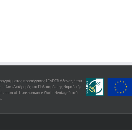
 προγράμματος προσέγγισης LEADER Άξονας 4 του
τίτλο: «Διαδρομές και Πολιτισμός της Νομαδικής
ilization of Transhumance World Heritage” από
ο.